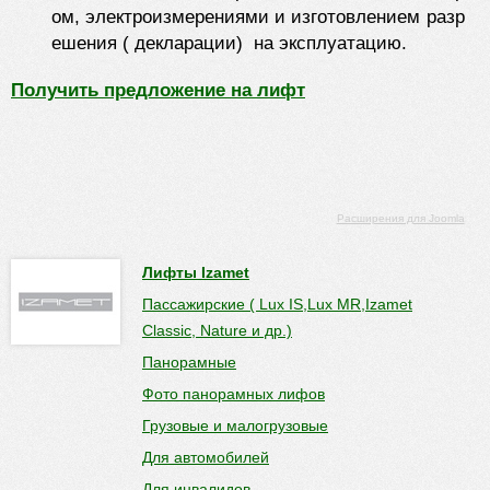
ом,
электроизмерениями
и
изготовлением
разр
ешения ( декларации)
на э
ксплуатацию.
Получить предложение на лифт
Расширения для Joomla
Лифты Izamet
Пассажирские ( Lux IS,Lux MR,Izamet
Classic, Nature и др.)
Панорамные
Фото панорамных лифов
Грузовые и малогрузовые
Для автомобилей
Для инвалидов