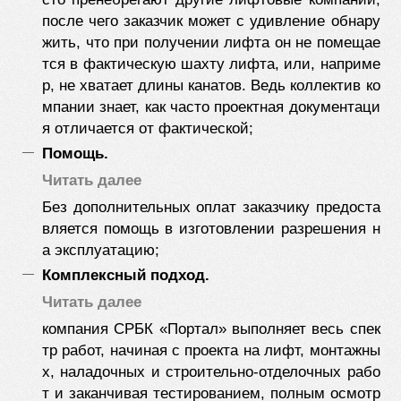
после чего заказчик может с удивление обнару
жить, что при получении лифта он не помещае
тся в фактическую шахту
лифта, или, наприме
р, не хватает длины канатов.
Ведь коллектив ко
мпании знает, как часто проектная документаци
я отличается от фактической;
Помощь.
Читать далее
Без дополнительных оплат заказчику предоста
вляется помощь в изготовлении разрешения н
а эксплуатацию;
Комплексный подход.
Читать далее
компания СРБК «Портал»
выполняет
весь
спек
тр
работ
,
начиная с
проекта на
лифт
, монтажны
х, наладочных и
строительно-
отделочных рабо
т
и
заканчивая
тестированием, полным
осмотр