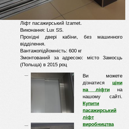
Ліфт пасажирський Izamet.
Виконання: Lux SS.
Прохідні двері кабіни, без машинного
відділення.
Вантажопідйомність: 600 кг
Змонтований за адресою: місто Замосць
(Польща) в 2015 роц
Ви можете
дізнатися
ціни
на ліфти
на
нашому сайті.
Купити
пасажирський
ліфт
виробництва