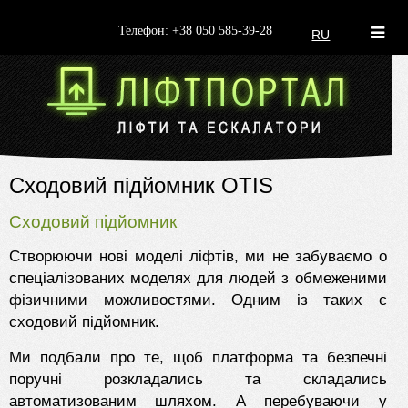
Телефон:
+38 050 585-39-28
RU
Сходовий підйомник OTIS
Сходовий підйомник
Створюючи нові моделі ліфтів, ми не забуваємо о
спеціалізованих моделях для людей з обмеженими
фізичними можливостями. Одним із таких є
сходовий підйомник.
Ми подбали про те, щоб платформа та безпечні
поручні розкладались та складались
автоматизованим шляхом. А перебуваючи у