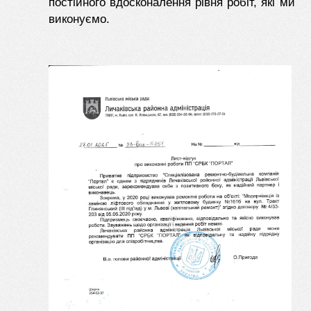
постійного вдосконалення рівня робіт, які ми
виконуємо.