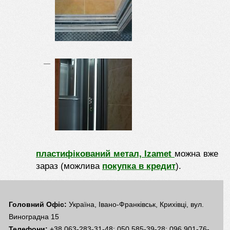
пластифікований метал, Izamet
можна вже
зараз (можлива
покупка в кредит
).
Головний Офіс:
Україна, Івано-Франківськ, Крихівці, вул.
Виноградна 15
Телефони:
+38 063-283-31-48; 050 585-39-28; 096 901-76-