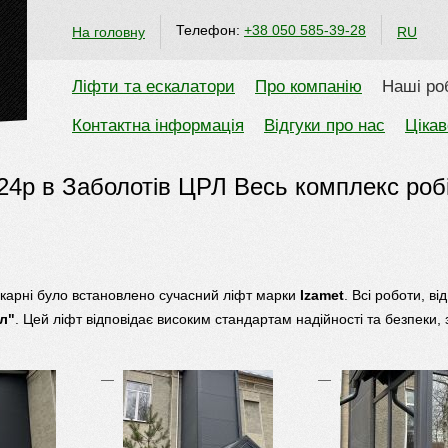
Телефон:
+38 050 585-39-28
На головну
RU
Ліфти та ескалатори
Про компанію
Наші ро
Контактна інформація
Відгуки про нас
Цікав
24р в Заболотів ЦРЛ Весь комплекс робі
лікарні було встановлено сучасний ліфт марки
Izamet
. Всі роботи, в
л"
. Цей ліфт відповідає високим стандартам надійності та безпеки, 