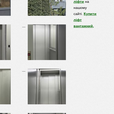
ліфти
на
нашому
сайті.
Купити
ліфт
вантажний,